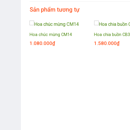
Sản phẩm tương tự
Hoa chúc mừng CM14
Hoa chia buồn CB
1.080.000
₫
1.580.000
₫
9