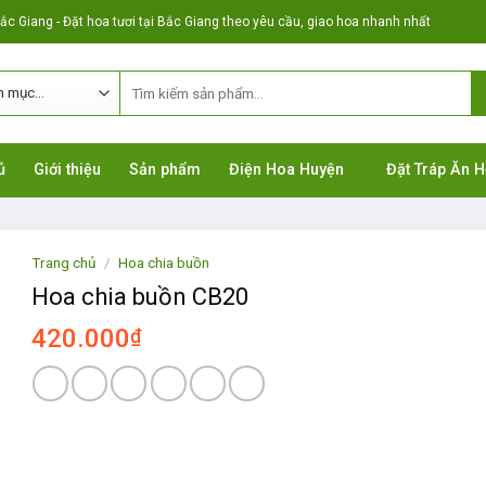
c Giang - Đặt hoa tươi tại Bắc Giang theo yêu cầu, giao hoa nhanh nhất
ủ
Giới thiệu
Sản phẩm
Điện Hoa Huyện
Đặt Tráp Ăn H
Trang chủ
/
Hoa chia buồn
Hoa chia buồn CB20
420.000
₫