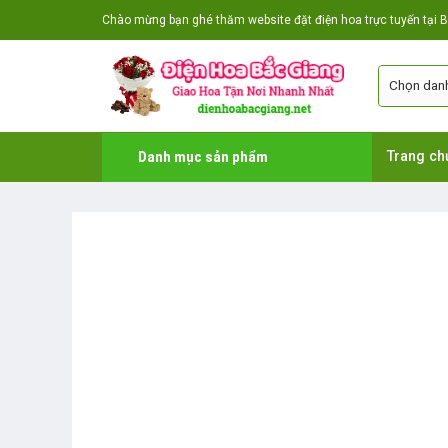
Skip
Chào mừng bạn ghé thăm website đặt điện hoa trực tuyến tại Bắ
to
content
Danh mục sản phẩm
Trang ch