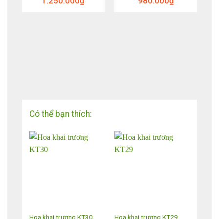
1.250.000
₫
980.000
₫
Có thể bạn thích:
T20
Hoa khai trương KT30
Hoa khai trương KT29