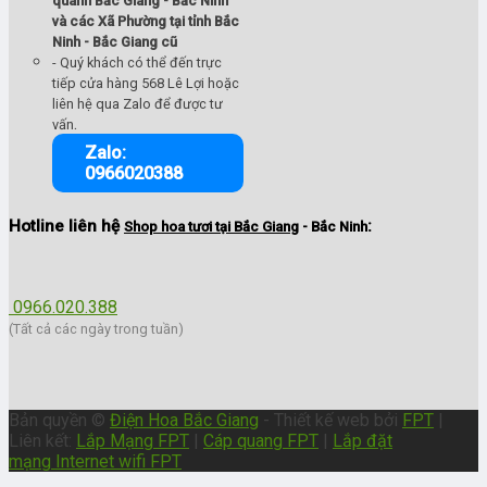
quanh Bắc Giang - Bắc Ninh
và các Xã Phường tại tỉnh Bắc
Ninh - Bắc Giang cũ
- Quý khách có thể đến trực
tiếp cửa hàng 568 Lê Lợi hoặc
liên hệ qua Zalo để được tư
.
vấn
Zalo:
0966020388
Hotline liên hệ
:
Shop hoa tươi tại Bắc Giang
- Bắc Ninh
0966.020.388
(Tất cả các ngày trong tuần)
Bản quyền ©
Điện Hoa Bắc Giang
- Thiết kế web bởi
FPT
|
Liên kết:
Lắp Mạng FPT
|
Cáp quang FPT
|
Lắp đặt
mạng Internet wifi FPT