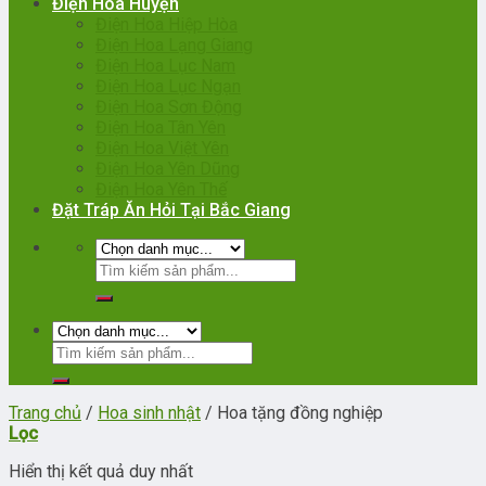
Điện Hoa Huyện
Điện Hoa Hiệp Hòa
Điện Hoa Lạng Giang
Điện Hoa Lục Nam
Điện Hoa Lục Ngạn
Điện Hoa Sơn Động
Điện Hoa Tân Yên
Điện Hoa Việt Yên
Điện Hoa Yên Dũng
Điện Hoa Yên Thế
Đặt Tráp Ăn Hỏi Tại Bắc Giang
Trang chủ
/
Hoa sinh nhật
/
Hoa tặng đồng nghiệp
Lọc
Hiển thị kết quả duy nhất