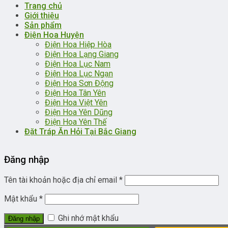
Trang chủ
Giới thiệu
Sản phẩm
Điện Hoa Huyện
Điện Hoa Hiệp Hòa
Điện Hoa Lạng Giang
Điện Hoa Lục Nam
Điện Hoa Lục Ngạn
Điện Hoa Sơn Động
Điện Hoa Tân Yên
Điện Hoa Việt Yên
Điện Hoa Yên Dũng
Điện Hoa Yên Thế
Đặt Tráp Ăn Hỏi Tại Bắc Giang
Đăng nhập
Tên tài khoản hoặc địa chỉ email
*
Mật khẩu
*
Ghi nhớ mật khẩu
Đăng nhập