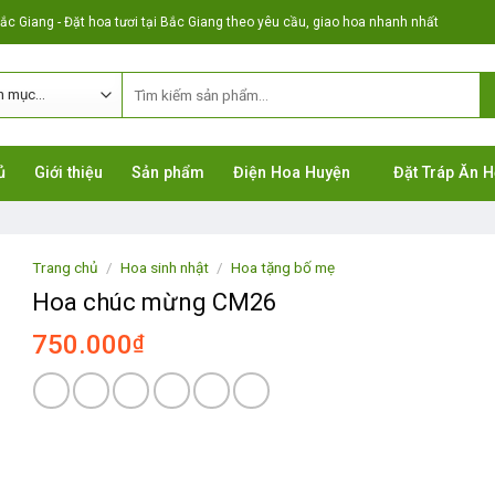
c Giang - Đặt hoa tươi tại Bắc Giang theo yêu cầu, giao hoa nhanh nhất
ủ
Giới thiệu
Sản phẩm
Điện Hoa Huyện
Đặt Tráp Ăn H
Trang chủ
/
Hoa sinh nhật
/
Hoa tặng bố mẹ
Hoa chúc mừng CM26
750.000
₫