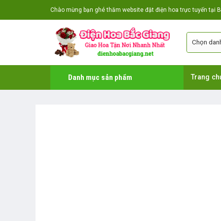
Skip
Chào mừng bạn ghé thăm website đặt điện hoa trực tuyến tại Bắ
to
content
Danh mục sản phẩm
Trang ch