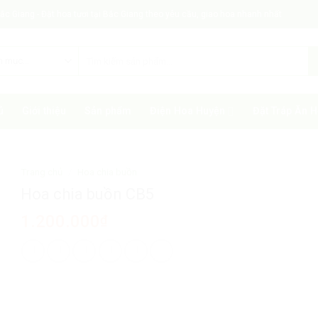
c Giang - Đặt hoa tươi tại Bắc Giang theo yêu cầu, giao hoa nhanh nhất
ủ
Giới thiệu
Sản phẩm
Điện Hoa Huyện
Đặt Tráp Ăn H
Trang chủ
/
Hoa chia buồn
Hoa chia buồn CB5
1.200.000
₫