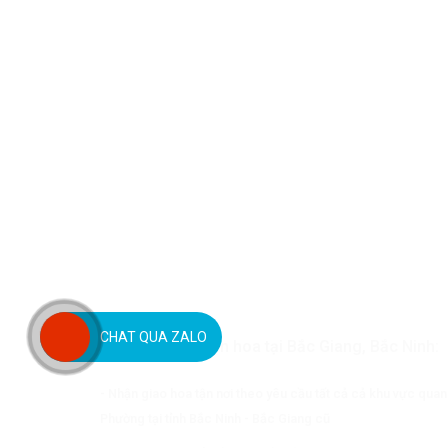
CHAT QUA ZALO
Quy trình đặt điện hoa tại Bắc Giang, Bắc Ninh:
- Nhận giao hoa tận nơi theo yêu cầu tất cả cả khu vực qua
Phường tại tỉnh Bắc Ninh - Bắc Giang cũ