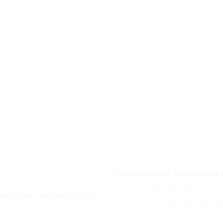
Hotline liên hệ
Shop hoa tươi 
0966.020.388
nh Bắc Giang - Bắc Ninh và các Xã
(Tất cả các ngày trong tuầ