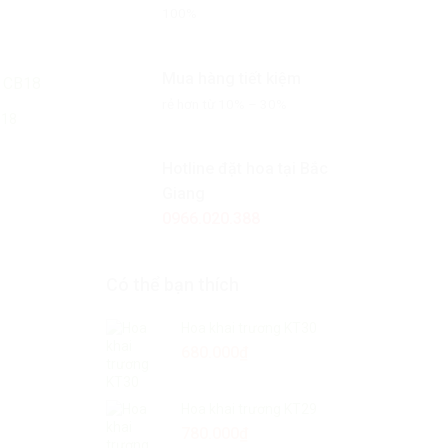
100%
Mua hàng tiết kiệm
rẻ hơn từ 10% – 30%
B18
Hotline đặt hoa tại Bắc
Giang
0966.020.388
Có thể bạn thích
Hoa chia buồn C
850.000
₫
Hoa khai trương KT30
680.000
₫
Hoa khai trương KT29
Hoa chia buồn CB2
780.000
₫