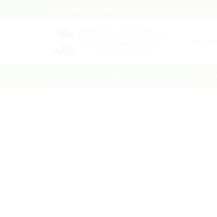
Skip
Chào mừng bạn ghé thăm website đặt điện hoa trực tuyến tại Bắ
to
content
Danh mục sản phẩm
Trang ch