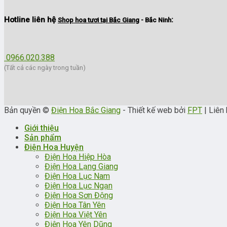
Hotline liên hệ
:
Shop hoa tươi tại Bắc Giang
- Bắc Ninh
0966.020.388
(Tất cả các ngày trong tuần)
Bản quyền ©
Điện Hoa Bắc Giang
- Thiết kế web bởi
FPT
| Liên 
Giới thiệu
Sản phẩm
Điện Hoa Huyện
Điện Hoa Hiệp Hòa
Điện Hoa Lạng Giang
Điện Hoa Lục Nam
Điện Hoa Lục Ngạn
Điện Hoa Sơn Động
Điện Hoa Tân Yên
Điện Hoa Việt Yên
Điện Hoa Yên Dũng