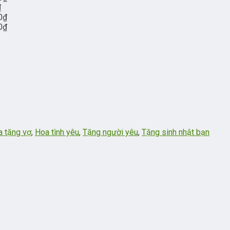
₫
0
₫
0
₫
 tặng vợ
,
Hoa tình yêu
,
Tặng người yêu
,
Tặng sinh nhật bạn