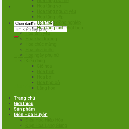
Hoa tặng bố mẹ
Hoa tặng vợ
Hoa tặng người yêu
Hoa tặng sếp
Hoa tặng đồng nghiệp
Hoa tặng sinh nhật bạn
Hoa tình yêu
Hoa khai trương
Hoa chúc mừng
Hoa chia buồn
Hoa ngày phụ nữ
Gọi đặt hàng
Kiểu dáng
0966.020.388
Giỏ hoa
Hoa bình
Hoa bó
Hoa hộp gỗ
Chat Zalo
Lẵng hoa
0966.020.388
Trang chủ
Giới thiệu
Sản phẩm
Điện Hoa Huyện
Điện Hoa Hiệp Hòa
Điện Hoa Lạng Giang