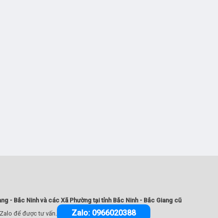
ang - Bắc Ninh và các Xã Phường tại tỉnh Bắc Ninh - Bắc Giang cũ
.
Zalo: 0966020388
 Zalo để được tư vấn