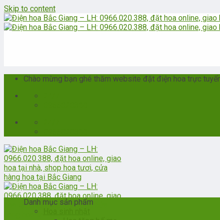
Skip to content
Chào mừng bạn ghé thăm website đặt điện hoa trực tuyến t
24/7
0966020388
24/7
0966020388
Danh mục sản phẩm
Hoa sinh nhật