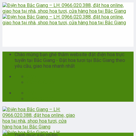
Skip
to
content
Chào mừng bạn ghé thăm website đặt điện hoa trực
tuyến tại Bắc Giang - Đặt hoa tươi tại Bắc Giang theo
yêu cầu, giao hoa nhanh nhất
24/7
0966020388
24/7
0966020388
Danh mục sản phẩm