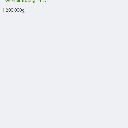
Hoa Khai Trương KT13
1.200.000
₫