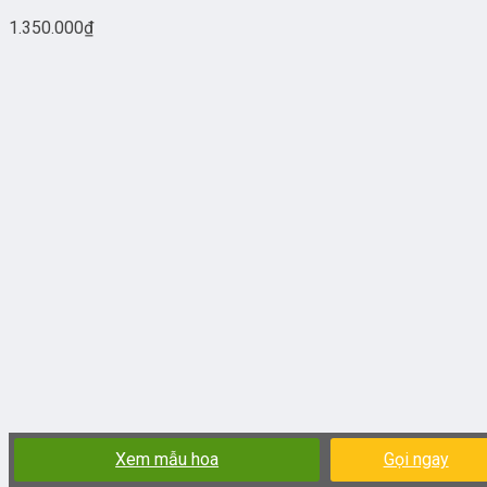
1.350.000
₫
Xem mẫu hoa
Gọi ngay