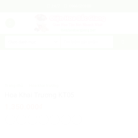
Skip
24/7
0966020388
to
content
Trang chủ
/
Hoa khai trương
Hoa Khai Trương KT05
1.350.000
₫