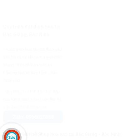
Quy trình đặt điện hoa tại
Bắc Giang, Bắc Ninh:
- Nhận giao hoa tận nơi theo yêu
cầu tất cả cả khu vực quanh Bắc
Giang - Bắc Ninh và các Xã
Phường tại tỉnh Bắc Ninh - Bắc
Giang cũ
- Quý khách có thể đến trực tiếp
cửa hàng 568 Lê Lợi hoặc liên hệ
.
qua Zalo để được tư vấn
Zalo: 0966020388
Hotline liên hệ
:
Shop hoa tươi tại Bắc Giang
- Bắc Ninh