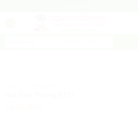
Skip
24/7
0966020388
to
content
Trang chủ
/
Hoa khai trương
Hoa Khai Trương KT12
1.650.000
₫