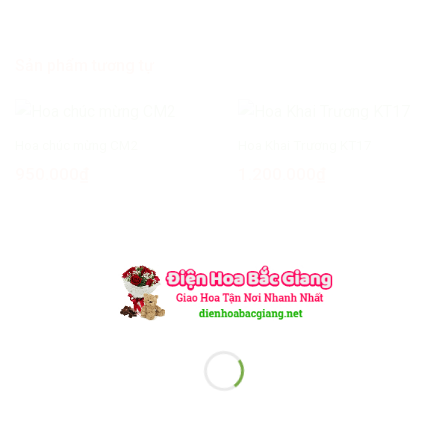
Sản phẩm tương tự
Hoa chúc mừng CM2
Hoa Khai Trương KT17
950.000
₫
1.200.000
₫