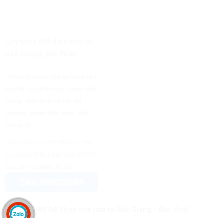
Quy trình đặt điện hoa tại
Bắc Giang, Bắc Ninh:
- Nhận giao hoa tận nơi theo yêu
cầu tất cả cả khu vực quanh Bắc
Giang - Bắc Ninh và các Xã
Phường tại tỉnh Bắc Ninh - Bắc
Giang cũ
- Quý khách có thể đến trực tiếp
cửa hàng 568 Lê Lợi hoặc liên hệ
.
qua Zalo để được tư vấn
Zalo: 0966020388
Hotline liên hệ
:
Shop hoa tươi tại Bắc Giang
- Bắc Ninh