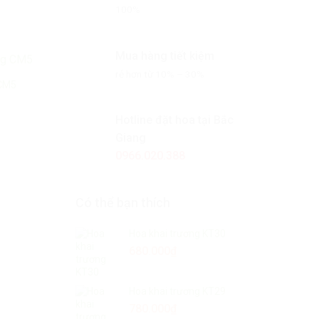
100%
Mua hàng tiết kiệm
rẻ hơn từ 10% – 30%
CM5
Hotline đặt hoa tại Bắc
Giang
0966.020.388
Có thể bạn thích
Hoa chúc mừng CM13
Hoa chúc mừng
480.000
₫
1.080.000
₫
Hoa khai trương KT30
680.000
₫
Hoa khai trương KT29
780.000
₫