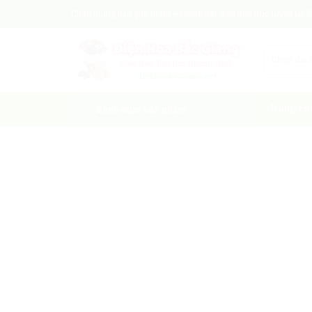
Skip
Chào mừng bạn ghé thăm website đặt điện hoa trực tuyến tại Bắ
to
content
Danh mục sản phẩm
Trang ch