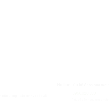
Hotline liên hệ
Shop hoa tươi 
0966.020.388
nh Bắc Giang - Bắc Ninh và các Xã
(Tất cả các ngày trong tuầ