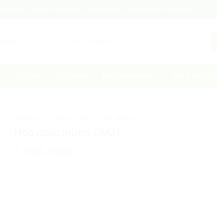
c Giang - Đặt hoa tươi tại Bắc Giang theo yêu cầu, giao hoa nhanh nhất
ủ
Giới thiệu
Sản phẩm
Điện Hoa Huyện
Đặt Tráp Ăn H
Trang chủ
/
Hoa sinh nhật
/
Hoa tặng vợ
Hoa chúc mừng CM21
1.050.000
₫