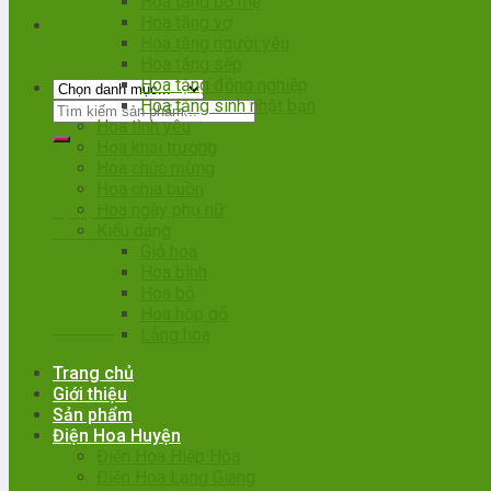
Hoa tặng bố mẹ
Hoa tặng vợ
Hoa tặng người yêu
Hoa tặng sếp
Hoa tặng đồng nghiệp
Hoa tặng sinh nhật bạn
Hoa tình yêu
Hoa khai trương
Hoa chúc mừng
Hoa chia buồn
Hoa ngày phụ nữ
Gọi đặt hàng
Kiểu dáng
0966.020.388
Giỏ hoa
Hoa bình
Hoa bó
Hoa hộp gỗ
Chat Zalo
Lẵng hoa
0966.020.388
Trang chủ
Giới thiệu
Sản phẩm
Điện Hoa Huyện
Điện Hoa Hiệp Hòa
Điện Hoa Lạng Giang