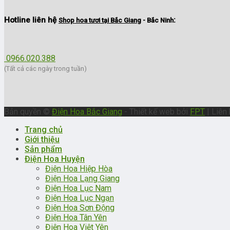
Hotline liên hệ
:
Shop hoa tươi tại Bắc Giang
- Bắc Ninh
0966.020.388
(Tất cả các ngày trong tuần)
Bản quyền ©
Điện Hoa Bắc Giang
- Thiết kế web bởi
FPT
| Liên 
Trang chủ
Giới thiệu
Sản phẩm
Điện Hoa Huyện
Điện Hoa Hiệp Hòa
Điện Hoa Lạng Giang
Điện Hoa Lục Nam
Điện Hoa Lục Ngạn
Điện Hoa Sơn Động
Điện Hoa Tân Yên
Điện Hoa Việt Yên