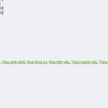
₫
0
₫
0
₫
ữ
,
Hoa sinh nhật
,
Hoa tặng vợ
,
Hoa tình yêu
,
Tặng người yêu
,
Tặng 