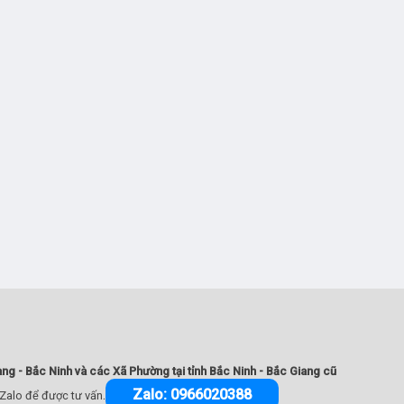
ang - Bắc Ninh và các Xã Phường tại tỉnh Bắc Ninh - Bắc Giang cũ
.
Zalo: 0966020388
 Zalo để được tư vấn