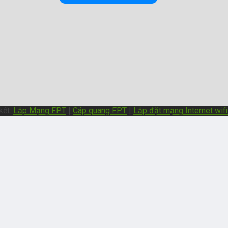
kết:
Lắp Mạng FPT
|
Cáp quang FPT
|
Lắp đặt mạng Internet wif