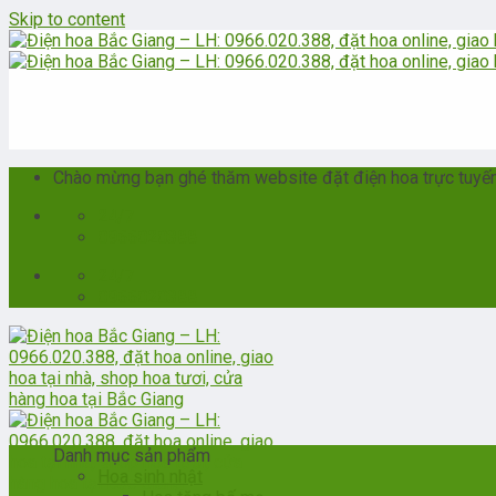
Skip to content
Chào mừng bạn ghé thăm website đặt điện hoa trực tuyến t
24/7
0966020388
24/7
0966020388
Danh mục sản phẩm
Hoa sinh nhật