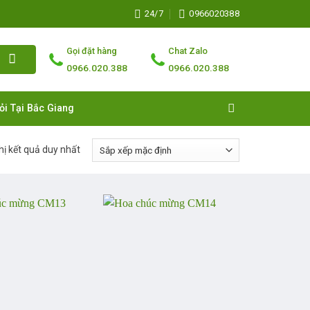
24/7
0966020388
Gọi đặt hàng
Chat Zalo
0966.020.388
0966.020.388
ỏi Tại Bắc Giang
hị kết quả duy nhất