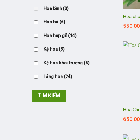
Hoa bình
(0)
Hoa ch
Hoa bó
(6)
550.0
Hoa hộp gỗ
(14)
Kệ hoa
(3)
Kệ hoa khai trương
(5)
Lẵng hoa
(24)
TÌM KIẾM
Hoa Ch
650.0